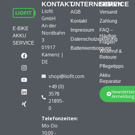
KONTAKT
UNTERNEHMEN
SERVICE
Liofit
AGB
Versand
GmbH
Kontakt
Zahlung
An der
E-BIKE
Impressum
FAQ –
Nordbahn
AKKU
Häufige
Datenschutzerklärung
3
Fragen
SERVICE
01917
Batterieentsorgung
Widerruf &
Kamenz |
Retoure
DE
Pflegetipps
Akku
shop@liofit.com
Reparatur
+49 (0)
Newsletter
3578
Anmeldung
21895-
0
Telefonzeiten:
Mo-Do
10:00 -