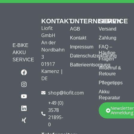
KONTAKT
UNTERNEHMEN
SERVICE
Liofit
AGB
Versand
GmbH
Kontakt
Zahlung
An der
E-BIKE
Impressum
FAQ –
Nordbahn
AKKU
Häufige
Datenschutzerklärung
3
Fragen
SERVICE
01917
Batterieentsorgung
Widerruf &
Kamenz |
Retoure
DE
Pflegetipps
Akku
shop@liofit.com
Reparatur
+49 (0)
Newsletter
3578
Anmeldung
21895-
0